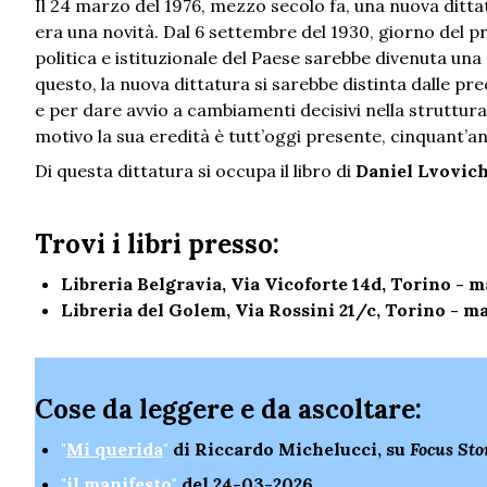
Il 24 marzo del 1976, mezzo secolo fa, una nuova ditta
era una novità. Dal 6 settembre del 1930, giorno del pri
politica e istituzionale del Paese sarebbe divenuta un
questo, la nuova dittatura si sarebbe distinta dalle pr
e per dare avvio a cambiamenti decisivi nella struttur
motivo la sua eredità è tutt’oggi presente, cinquant’a
Di questa dittatura si occupa il libro di
Daniel Lvovic
Trovi i libri presso:
Libreria Belgravia,
Via Vicoforte 14d, Torino - m
Libreria del Golem, Via Rossini 21/c, Torino - ma
Cose da leggere e da ascoltare:
"
Mi querida
"
di Riccardo Michelucci, su
Focus Sto
"
il manifesto
"
del 24-03-2026.