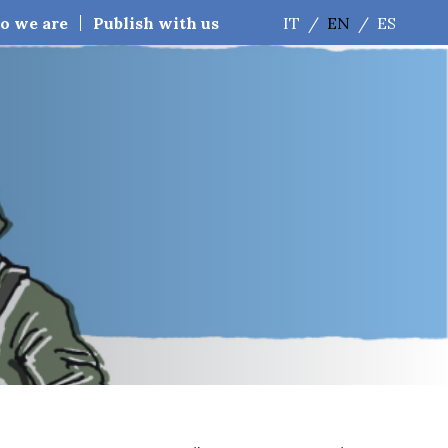
o we are
Publish with us
IT
/
EN
/
ES