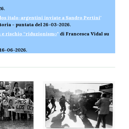
26.
idos italo-argentini inviate a Sandro Pertini
"
storia - puntata del 26-03-2026.
a e rischio “riduzionism
o
"
di Francesca Vidal su
 16-06-2026.