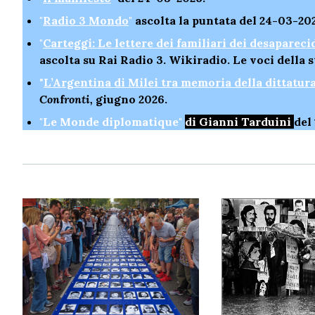
"
Radio 3 Mondo
"
ascolta la puntata del 24-03-20
"
Carteggi: Le lettere dei familiari dei desaparec
ascolta su Rai Radio 3. Wikiradio. Le voci della 
"
L’Argentina di Milei tra memoria della dittatur
Con
f
ronti,
giugno 2026.
"Le Monde diplomatique
"
di Gianni Tarduini
del