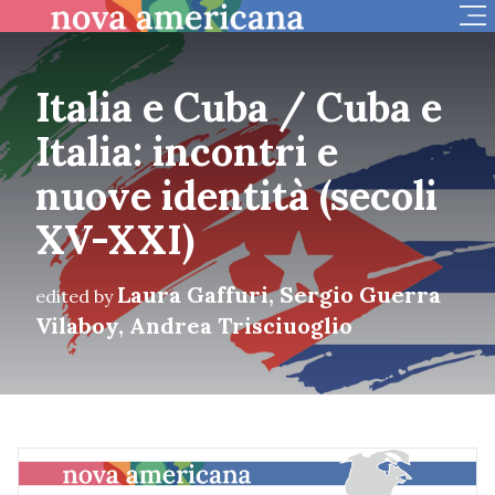
Op
Italia e Cuba / Cuba e
Italia: incontri e
nuove identità (secoli
XV-XXI)
Laura Gaffuri, Sergio Guerra
edited by
Vilaboy, Andrea Trisciuoglio