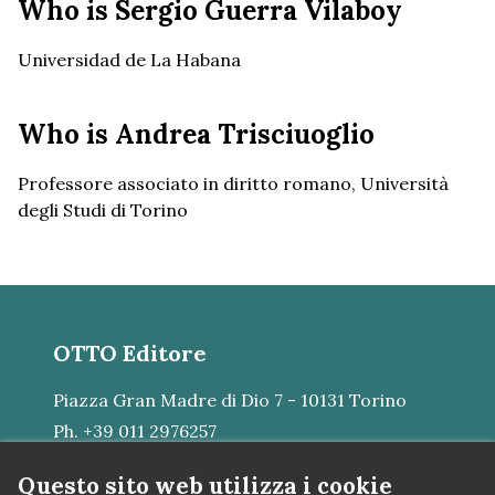
Who is Sergio Guerra Vilaboy
Universidad de La Habana
Who is Andrea Trisciuoglio
Professore associato in diritto romano, Università
degli Studi di Torino
OTTO Editore
Piazza Gran Madre di Dio 7 - 10131 Torino
Ph. +39 011 2976257
E-mail:
mail@otto.srl
Questo sito web utilizza i cookie
VAT N. IT07483380015